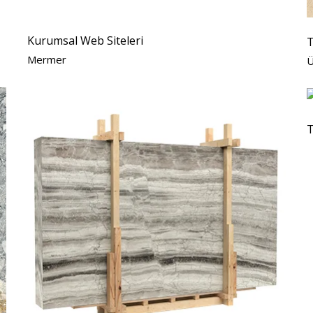
Kurumsal Web Siteleri
T
Mermer
Ü
T